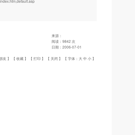
htm,default.asp
来源：
阅读：
9842
次
日期：
2006-07-01
朋友
】 【
收藏
】 【
打印
】 【
关闭
】 【 字体：
大
中
小
】