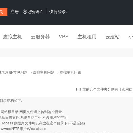
注册
忘记密码?
快捷登录:
虚拟主机
云服务器
VPS
主机租用
云建站
域名注册-常见问题
→
虚拟主机问题
→ 虚拟主机问题
FTP里的几个文件夹分别有什么用处
后目录结构如下:
root 网站根目录,网页文件请上传到这个目录.
files 网站日志文件,系统自动产生,不占用您的空间.
base Access 数据库文件可以存放在这个目录下,(不是必须)
wwroot\FTP用户名\database.