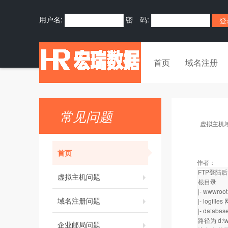
用户名:
密 码:
首页
域名注册
常见问题
虚拟主机
首页
作者：
FTP登陆
虚拟主机问题
根目录
|- www
域名注册问题
|- log
|- data
路径为 d:\w
企业邮局问题