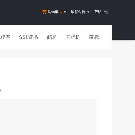
购物车
最新公告
帮助中心
0
小程序
SSL证书
邮局
云虚机
商标
?