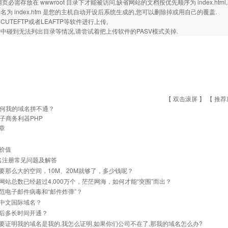
必需存放在 wwwroot 目录下才能被访问,缺省网站的文档按优先顺序为 index.html,index.
名为 index.htm 是您的主机自动开设后系统生成的,您可以删除掉或用自己的覆盖.
UTEFTP或者LEAFTP等软件进行上传,
中碰到无法列出目录等情况,请尝试着把上传软件的PASV模式关掉.
【 双击滚屏 】 【
推荐
何我的域名拼不通？
子商务利器PHP
章
价值
名注册常见问题及解答
要那么大的空间，10M、20M就够了，多少钱呢？
网站总数已经超过4,000万个，茫茫网海，如何才能“突围”而出？
范电子邮件病毒和“邮件炸弹”？
中文国际域名？
后多长时间开通？
要证明我的域名是我的,我怎么证明,如果你们公司不在了,那我的域名怎么办?